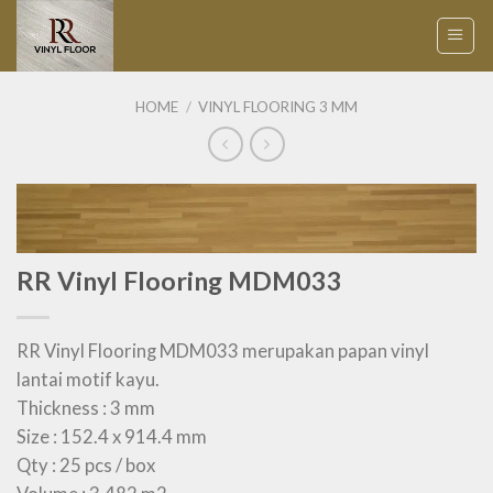
Skip
to
content
HOME
/
VINYL FLOORING 3 MM
RR Vinyl Flooring MDM033
RR Vinyl Flooring MDM033 merupakan papan vinyl
lantai motif kayu.
Thickness : 3 mm
Size : 152.4 x 914.4 mm
Qty : 25 pcs / box